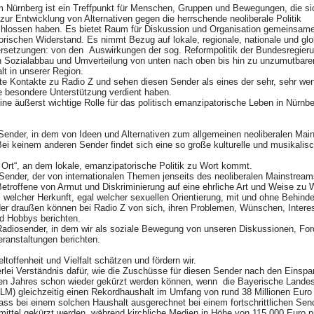
m Nürnberg ist ein Treffpunkt für Menschen, Gruppen und Bewegungen, die s
ur Entwicklung von Alternativen gegen die herrschende neoliberale Politik
ossen haben. Es bietet Raum für Diskussion und Organisation gemeinsamer
rischen Widerstand. Es nimmt Bezug auf lokale, regionale, nationale und g
rsetzungen: von den Auswirkungen der sog. Reformpolitik der Bundesregieru
n Sozialabbau und Umverteilung von unten nach oben bis hin zu unzumutbaren 
alt in unserer Region.
te Kontakte zu Radio Z und sehen diesen Sender als eines der sehr, sehr we
e besondere Unterstützung verdient haben.
eine äußerst wichtige Rolle für das politisch emanzipatorische Leben in Nürnb
 Sender, in dem von Ideen und Alternativen zum allgemeinen neoliberalen Mai
 Bei keinem anderen Sender findet sich eine so große kulturelle und musikalisc
r Ort“, an dem lokale, emanzipatorische Politik zu Wort kommt.
 Sender, der von internationalen Themen jenseits des neoliberalen Mainstream
etroffene von Armut und Diskriminierung auf eine ehrliche Art und Weise zu
welcher Herkunft, egal welcher sexuellen Orientierung, mit und ohne Behinde
der draußen können bei Radio Z von sich, ihren Problemen, Wünschen, Intere
d Hobbys berichten.
Radiosender, in dem wir als soziale Bewegung von unseren Diskussionen, Fo
ranstaltungen berichten.
toffenheit und Vielfalt schätzen und fördern wir.
rlei Verständnis dafür, wie die Zuschüsse für diesen Sender nach den Einsp
en Jahres schon wieder gekürzt werden können, wenn die Bayerische Landesz
M) gleichzeitig einen Rekordhaushalt im Umfang von rund 38 Millionen Euro 
ass bei einem solchen Haushalt ausgerechnet bei einem fortschrittlichen Sen
ittel gekürzt werden, während kirchliche Medien in Höhe von 115.000 Euro p