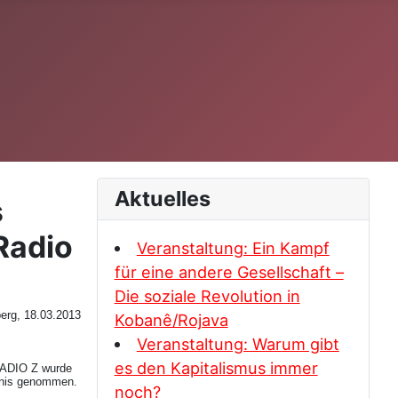
Aktuelles
s
Radio
Veranstaltung: Ein Kampf
für eine andere Gesellschaft –
Die soziale Revolution in
erg, 18.03.2013
Kobanê/Rojava
Veranstaltung: Warum gibt
es den Kapitalismus immer
RADIO Z wurde
tnis genommen.
noch?