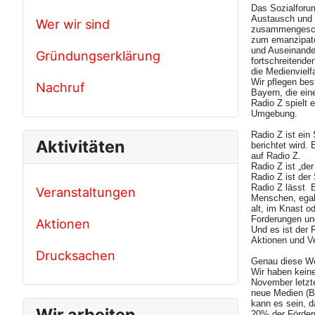
Das Sozialforu
Austausch und z
Wer wir sind
zusammengeschl
zum emanzipato
und Auseinande
Gründungserklärung
fortschreitende
die Medienvielf
Wir pflegen bes
Nachruf
Bayern, die ein
Radio Z spielt 
Umgebung.
Radio Z ist ein
Aktivitäten
berichtet wird.
auf Radio Z.
Radio Z ist „de
Radio Z ist der
Radio Z lässt B
Veranstaltungen
Menschen, egal 
alt, im Knast o
Forderungen un
Aktionen
Und es ist der 
Aktionen und Ve
Drucksachen
Genau diese Wel
Wir haben keine
November letzt
neue Medien (BL
kann es sein, d
Wir arbeiten
20% der Förderm