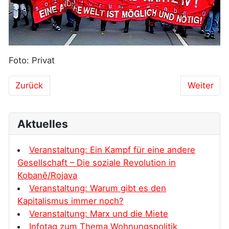
Foto: Privat
Vorheriger Beitrag: Gegen den sozialen Kahlschlag
Nächster 
Zurück
Weiter
Aktuelles
Veranstaltung: Ein Kampf für eine andere
Gesellschaft – Die soziale Revolution in
Kobanê/Rojava
Veranstaltung: Warum gibt es den
Kapitalismus immer noch?
Veranstaltung: Marx und die Miete
Infotag zum Thema Wohnungspolitik