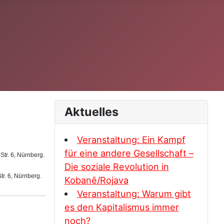
Aktuelles
Veranstaltung: Ein Kampf
für eine andere Gesellschaft –
tr. 6, Nürnberg.
Die soziale Revolution in
r. 6, Nürnberg.
Kobanê/Rojava
Veranstaltung: Warum gibt
es den Kapitalismus immer
noch?